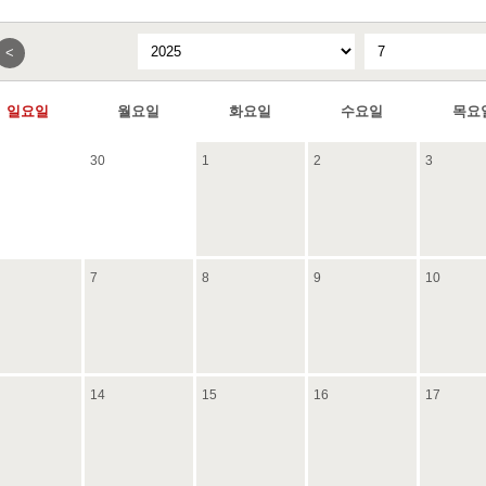
<
일요일
월요일
화요일
수요일
목요
30
1
2
3
7
8
9
10
14
15
16
17