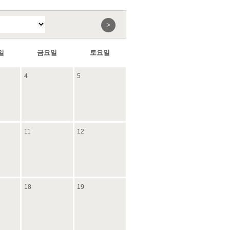
>
일
금요일
토요일
4
5
11
12
18
19