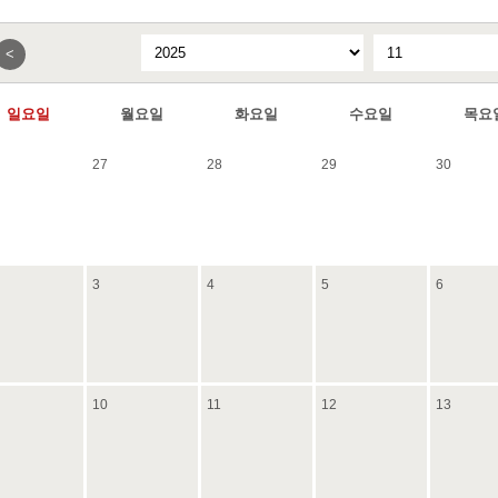
<
일요일
월요일
화요일
수요일
목요
27
28
29
30
3
4
5
6
10
11
12
13