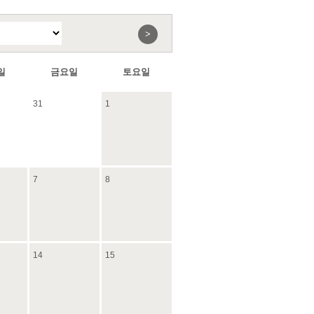
>
일
금요일
토요일
31
1
7
8
14
15