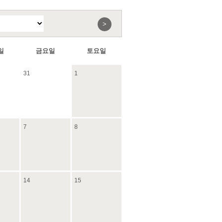
>
일
금요일
토요일
31
1
7
8
14
15