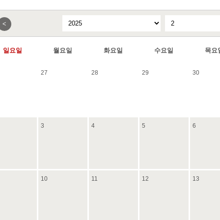
<
일요일
월요일
화요일
수요일
목요
27
28
29
30
3
4
5
6
10
11
12
13