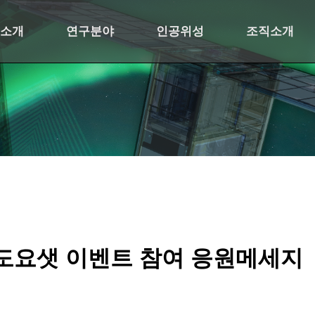
소개
연구분야
인공위성
조직소개
도요샛 이벤트 참여 응원메세지